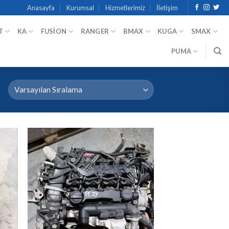
Anasayfa
Kurumsal
Hizmetlerimiz
İletişim
T
KA
FUSION
RANGER
BMAX
KUGA
SMAX
PUMA