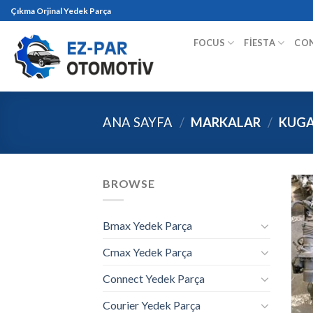
Skip
Çıkma Orjinal Yedek Parça
to
content
FOCUS
FIESTA
CO
ANA SAYFA
/
MARKALAR
/
KUG
BROWSE
Bmax Yedek Parça
Cmax Yedek Parça
Connect Yedek Parça
Courier Yedek Parça