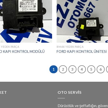
 YEDEK PARÇA
BMAX YEDEK PARÇA
D KAPI KONTROL MODÜLÜ
FORD KAPI KONTROL ÜNİTESİ
1
2
3
4
5
6
KET
OTO SERVIS
Dürüstlük ve şeffaflığın, güveni