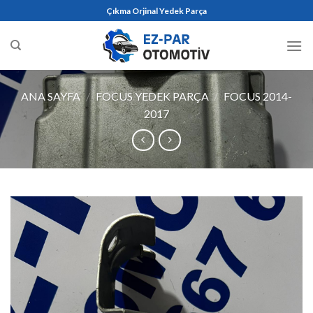
Skip
Çıkma Orjinal Yedek Parça
to
content
ANA SAYFA
/
FOCUS YEDEK PARÇA
/
FOCUS 2014-
2017