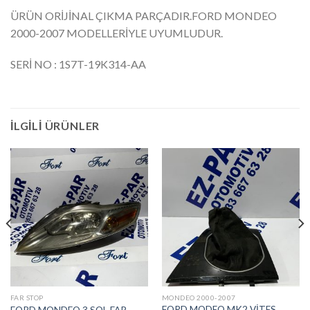
ÜRÜN ORİJİNAL ÇIKMA PARÇADIR.FORD MONDEO
2000-2007 MODELLERİYLE UYUMLUDUR.
SERİ NO : 1S7T-19K314-AA
İLGILI ÜRÜNLER
FAR STOP
MONDEO 2000-2007
FORD MODEO MK2 VİTES
FORD MONDEO 3 SOL FAR