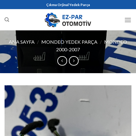
Skip
Çıkma Orjinal Yedek Parça
to
content
ANA SAYFA
/
MONDEO YEDEK PARÇA
/
MONDEO
2000-2007