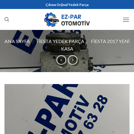
Skip
Çıkma Orjinal Yedek Parça
to
content
ANA SAYFA
/
FIESTA YEDEK PARÇA
/
FİESTA 2017 YENI
KASA