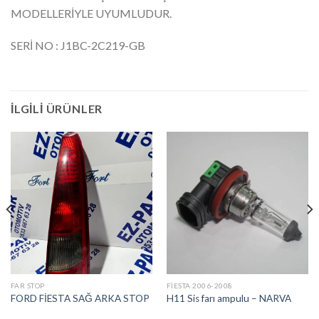
MODELLERİYLE UYUMLUDUR.
SERİ NO : J1BC-2C219-GB
İLGILI ÜRÜNLER
FAR STOP
FIESTA 2006-2008
FORD FİESTA SAĞ ARKA STOP
H11 Sis farı ampulu – NARVA