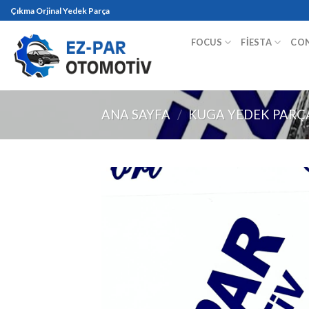
Skip
Çıkma Orjinal Yedek Parça
to
content
FOCUS
FIESTA
CO
ANA SAYFA
/
KUGA YEDEK PARÇ