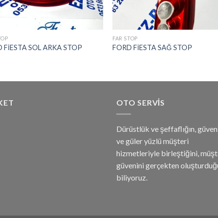
TOP
FAR STOP
 FİESTA SOL ARKA STOP
FORD FİESTA SAĞ STOP
KET
OTO SERVIS
Dürüstlük ve şeffaflığın, güveni
ve güler yüzlü müşteri
hizmetleriyle birleştiğini, müşt
güvenini gerçekten oluşturdu
biliyoruz.